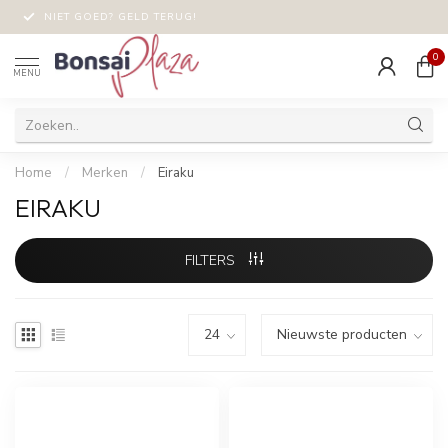
NIET GOED? GELD TERUG!
0
MENU
Home
/
Merken
/
Eiraku
EIRAKU
FILTERS