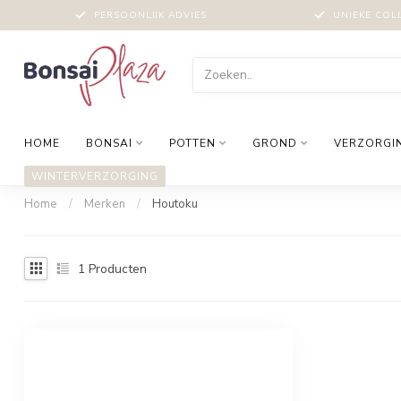
PERSOONLIJK ADVIES
UNIEKE COL
HOME
BONSAI
POTTEN
GROND
VERZORGI
WINTERVERZORGING
Home
/
Merken
/
Houtoku
1
Producten