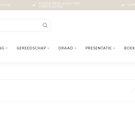
GOEDE PRIJS-KWALITEIT
LECTIE
NIE
VERHOUDING
NG
GEREEDSCHAP
DRAAD
PRESENTATIE
BOEK