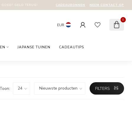
CADEAUBONNEN
NEEM CONTACT OP
T GOED? GELD TERUG!
0
EUR
EN
JAPANSE TUINEN
CADEAUTIPS
Toon:
FILTERS