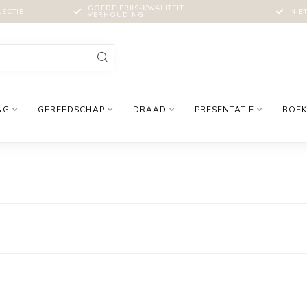
GOEDE PRIJS-KWALITEIT
LECTIE
NIE
VERHOUDING
NG
GEREEDSCHAP
DRAAD
PRESENTATIE
BOEK