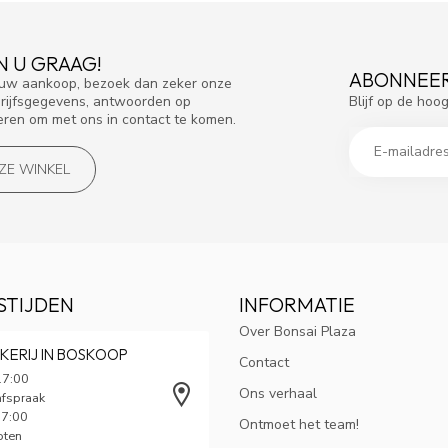
N U GRAAG!
ABONNEER
f uw aankoop, bezoek dan zeker onze
Blijf op de hoo
drijfsgegevens, antwoorden op
eren om met ons in contact te komen.
NZE WINKEL
STIJDEN
INFORMATIE
Over Bonsai Plaza
KERIJ IN BOSKOOP
Contact
17:00
Ons verhaal
afspraak
17:00
Ontmoet het team!
oten