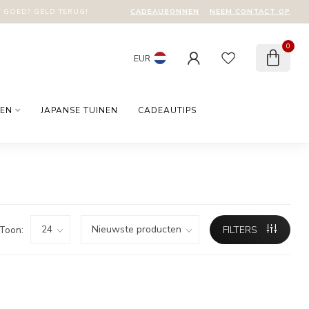
CADEAUBONNEN
NEEM CONTACT OP
T GOED? GELD TERUG!
0
EUR
EN
JAPANSE TUINEN
CADEAUTIPS
Toon:
FILTERS