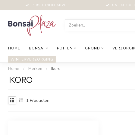
PERSOONLIJK ADVIES
UNIEKE COL
HOME
BONSAI
POTTEN
GROND
VERZORGI
WINTERVERZORGING
Home
/
Merken
/
Ikoro
IKORO
1
Producten