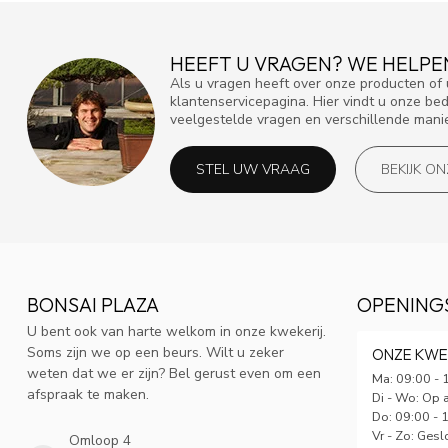
HEEFT U VRAGEN? WE HELPE
Als u vragen heeft over onze producten o
klantenservicepagina. Hier vindt u onze be
veelgestelde vragen en verschillende mani
STEL UW VRAAG
BEKIJK O
BONSAI PLAZA
OPENING
U bent ook van harte welkom in onze kwekerij.
Soms zijn we op een beurs. Wilt u zeker
ONZE KWE
weten dat we er zijn? Bel gerust even om een
Ma: 09:00 - 
afspraak te maken.
Di - Wo: Op 
Do: 09:00 - 
Vr - Zo: Gesl
Omloop 4