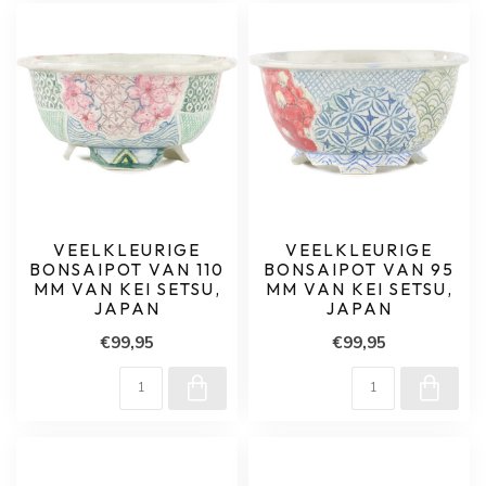
VEELKLEURIGE
VEELKLEURIGE
BONSAIPOT VAN 110
BONSAIPOT VAN 95
MM VAN KEI SETSU,
MM VAN KEI SETSU,
JAPAN
JAPAN
€99,95
€99,95