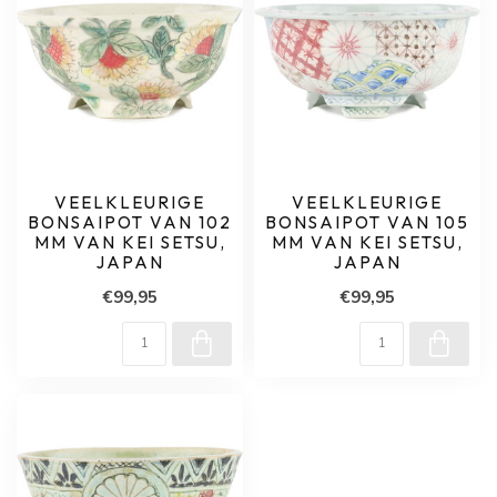
VEELKLEURIGE
VEELKLEURIGE
BONSAIPOT VAN 102
BONSAIPOT VAN 105
MM VAN KEI SETSU,
MM VAN KEI SETSU,
JAPAN
JAPAN
€99,95
€99,95