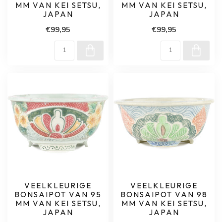
MM VAN KEI SETSU,
MM VAN KEI SETSU,
JAPAN
JAPAN
€99,95
€99,95
VEELKLEURIGE
VEELKLEURIGE
BONSAIPOT VAN 95
BONSAIPOT VAN 98
MM VAN KEI SETSU,
MM VAN KEI SETSU,
JAPAN
JAPAN