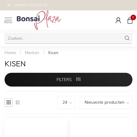
UNIEKE COLLECTIE
0
MENU
Home
/
Merken
/
Kisen
KISEN
FILTERS