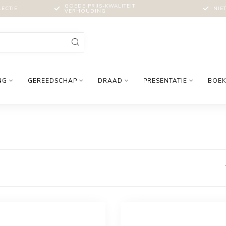
GOEDE PRIJS-KWALITEIT
LECTIE
NIE
VERHOUDING
NG
GEREEDSCHAP
DRAAD
PRESENTATIE
BOEK