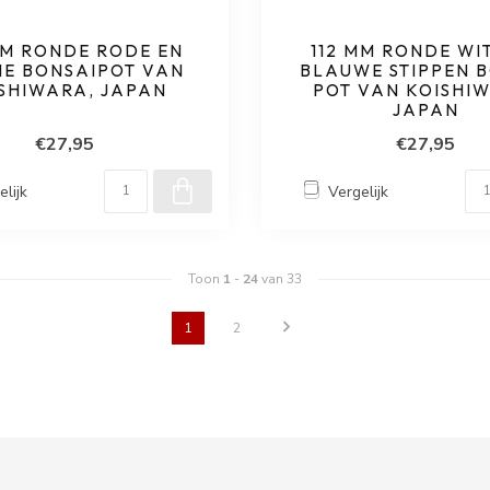
MM RONDE RODE EN
112 MM RONDE WI
NE BONSAIPOT VAN
BLAUWE STIPPEN 
SHIWARA, JAPAN
POT VAN KOISHI
JAPAN
€27,95
€27,95
elijk
Vergelijk
Toon
1
-
24
van 33
1
2