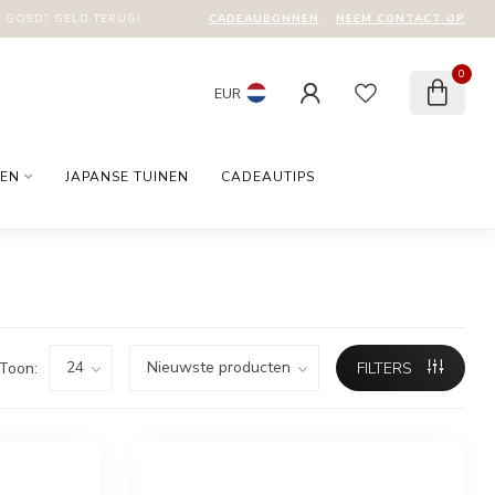
CADEAUBONNEN
NEEM CONTACT OP
T GOED? GELD TERUG!
0
EUR
EN
JAPANSE TUINEN
CADEAUTIPS
Toon:
FILTERS