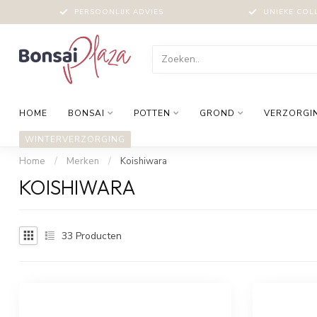
PERSOONLIJK ADVIES
UNIEKE COL
HOME
BONSAI
POTTEN
GROND
VERZORGI
WINTERVERZORGING
Home
/
Merken
/
Koishiwara
KOISHIWARA
33
Producten