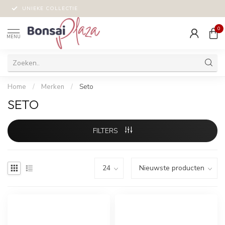
UNIEKE COLLECTIE
0
MENU
Home
/
Merken
/
Seto
SETO
FILTERS