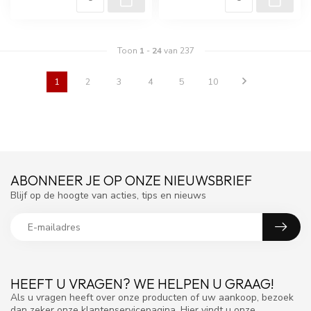
Toon
1
-
24
van 237
1
2
3
4
5
10
ABONNEER JE OP ONZE NIEUWSBRIEF
Blijf op de hoogte van acties, tips en nieuws
HEEFT U VRAGEN? WE HELPEN U GRAAG!
Als u vragen heeft over onze producten of uw aankoop, bezoek
dan zeker onze klantenservicepagina. Hier vindt u onze