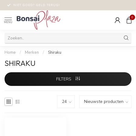
NIET GOED? GELD TERUG!
0
MENU
Home
/
Merken
/
Shiraku
SHIRAKU
FILTERS