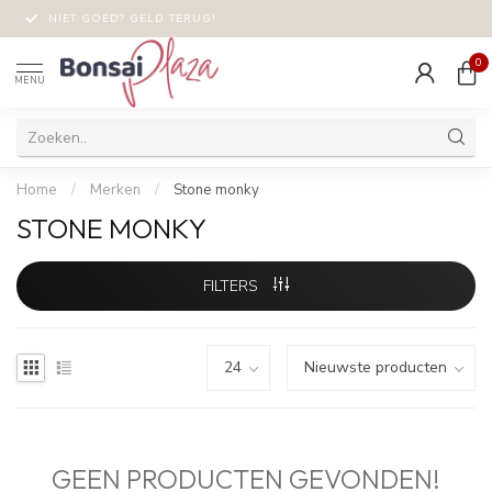
NIET GOED? GELD TERUG!
0
MENU
Home
/
Merken
/
Stone monky
STONE MONKY
FILTERS
GEEN PRODUCTEN GEVONDEN!