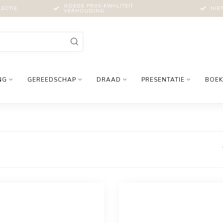
GOEDE PRIJS-KWALITEIT
LECTIE
NIE
VERHOUDING
NG
GEREEDSCHAP
DRAAD
PRESENTATIE
BOEK