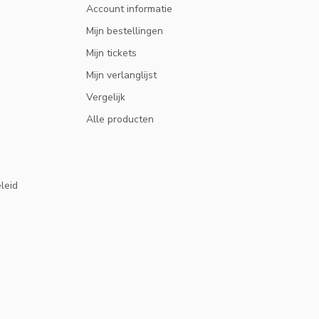
Account informatie
Mijn bestellingen
Mijn tickets
Mijn verlanglijst
Vergelijk
Alle producten
eleid
10% KORTI
ABONNEER OP ONZE NIEUWSBRIEF EN B
HOOGTE VAN ACTIES EN NIEUW