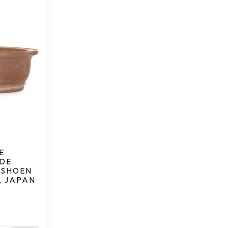
E
DE
ISHOEN
, JAPAN