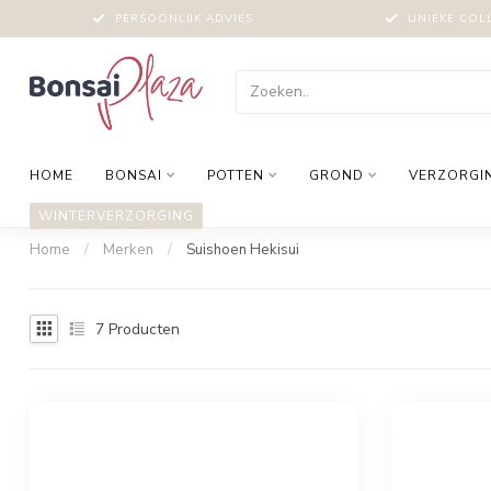
PERSOONLIJK ADVIES
UNIEKE COL
HOME
BONSAI
POTTEN
GROND
VERZORGI
WINTERVERZORGING
Home
/
Merken
/
Suishoen Hekisui
7
Producten