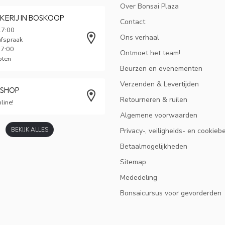
Over Bonsai Plaza
KERIJ IN BOSKOOP
Contact
17:00
Ons verhaal
afspraak
17:00
Ontmoet het team!
oten
Beurzen en evenementen
Verzenden & Levertijden
BSHOP
Retourneren & ruilen
line!
Algemene voorwaarden
BEKIJK ALLES
Privacy-, veiligheids- en cookieb
Betaalmogelijkheden
Sitemap
Mededeling
Bonsaicursus voor gevorderden