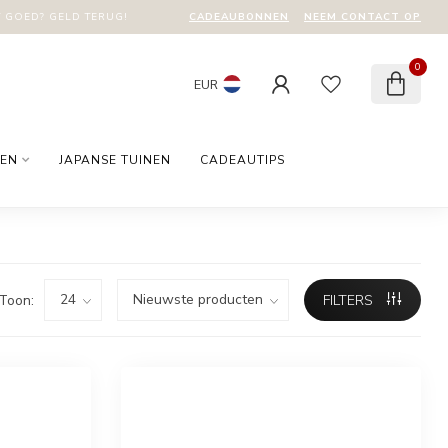
CADEAUBONNEN
NEEM CONTACT OP
T GOED? GELD TERUG!
0
EUR
EN
JAPANSE TUINEN
CADEAUTIPS
Toon:
FILTERS