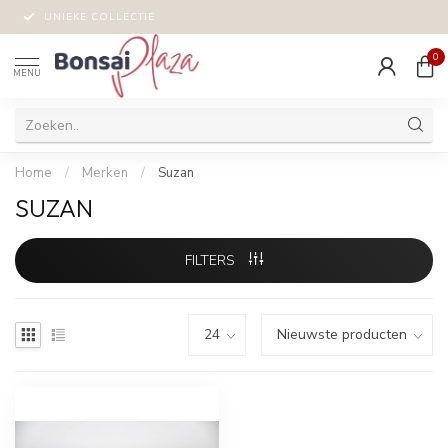
UNIEKE COLLECTIE
0
MENU
Home
/
Merken
/
Suzan
SUZAN
FILTERS