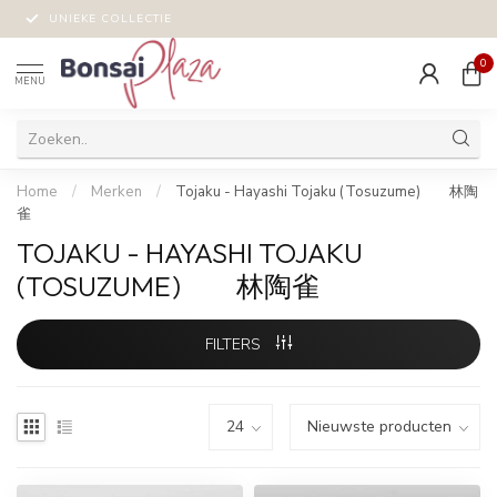
UNIEKE COLLECTIE
0
MENU
Home
/
Merken
/
Tojaku - Hayashi Tojaku (Tosuzume) 林陶
雀
TOJAKU - HAYASHI TOJAKU
(TOSUZUME) 林陶雀
FILTERS