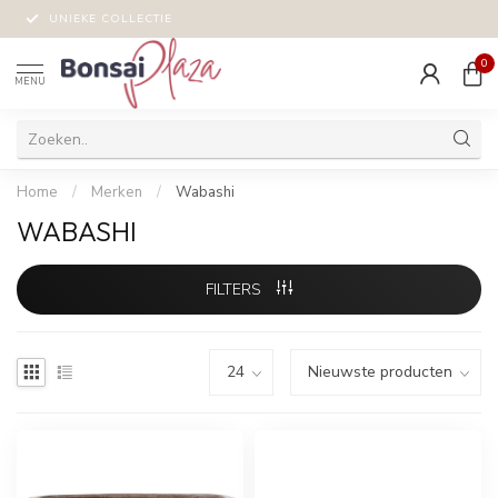
UNIEKE COLLECTIE
0
MENU
Home
/
Merken
/
Wabashi
WABASHI
FILTERS