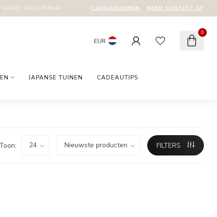
CADEAUBONNEN
NEEM CONTACT OP
T GOED? GELD TERUG!
0
EUR
EN
JAPANSE TUINEN
CADEAUTIPS
Toon:
FILTERS