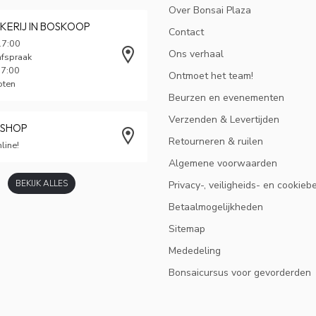
Over Bonsai Plaza
KERIJ IN BOSKOOP
Contact
17:00
Ons verhaal
afspraak
17:00
Ontmoet het team!
oten
Beurzen en evenementen
Verzenden & Levertijden
BSHOP
Retourneren & ruilen
line!
Algemene voorwaarden
BEKIJK ALLES
Privacy-, veiligheids- en cookieb
Betaalmogelijkheden
Sitemap
Mededeling
Bonsaicursus voor gevorderden