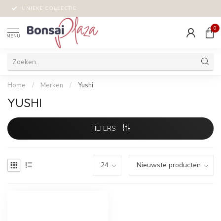
UNIEKE COLLECTIE
0
MENU
Home
/
Merken
/
Yushi
YUSHI
FILTERS