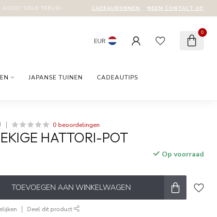
CADEAUBONNEN
NEEM CONTACT OP
T GOED? GELD TERUG!
0
EUR
EN
JAPANSE TUINEN
CADEAUTIPS
0 beoordelingen
I
EKIGE HATTORI-POT
Op voorraad
w
TOEVOEGEN AAN WINKELWAGEN
lijken
Deel dit product