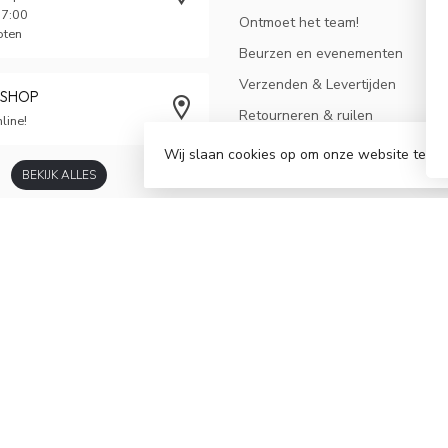
17:00
Ontmoet het team!
oten
Beurzen en evenementen
Verzenden & Levertijden
BSHOP
Retourneren & ruilen
line!
Algemene voorwaarden
Wij slaan cookies op om onze website te ve
BEKIJK ALLES
Privacy-, veiligheids- en cookieb
Betaalmogelijkheden
Sitemap
Mededeling
Bonsaicursus voor gevorderden