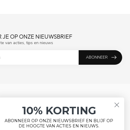
 JE OP ONZE NIEUWSBRIEF
gte van acties, tips en nieuws
ABONNEER
MIJN ACCOUNT
10% KORTING
Account informatie
Mijn bestellingen
ABONNEER OP ONZE NIEUWSBRIEF EN BLIJF OP
DE HOOGTE VAN ACTIES EN NIEUWS.
Mijn tickets