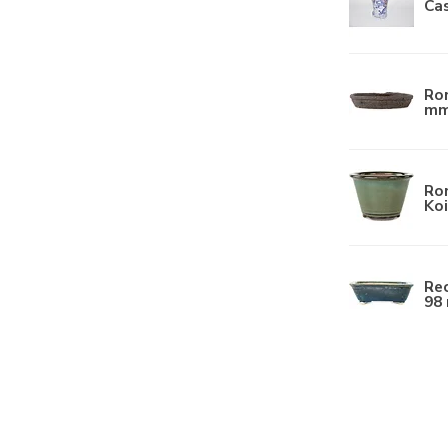
Ca
Ro
mm
Ro
Koi
Re
98