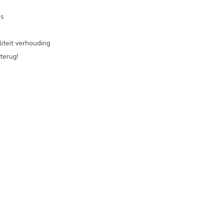
es
iteit verhouding
terug!