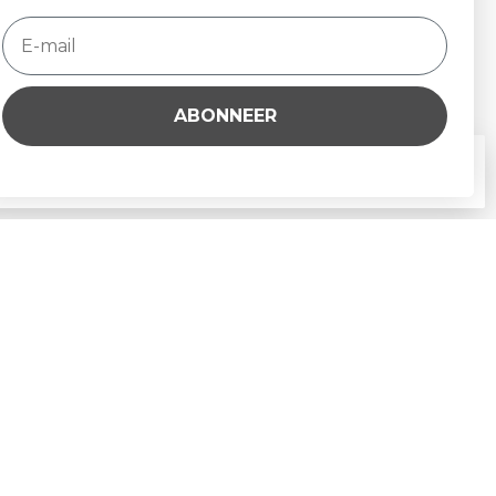
Mijn verlanglijst
Vergelijk
Alle producten
ABONNEER
rbeteren. Is dat akkoord?
Ja
Nee
Meer over cookies »
eleid