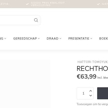
GOEDE PRIJS-KWALITEIT
LECTIE
NIE
VERHOUDING
NG
GEREEDSCHAP
DRAAD
PRESENTATIE
BOEK
 HATTORI TOMOYUK
RECHTHO
€63,99
Incl. bt
Toevoegen om te verge