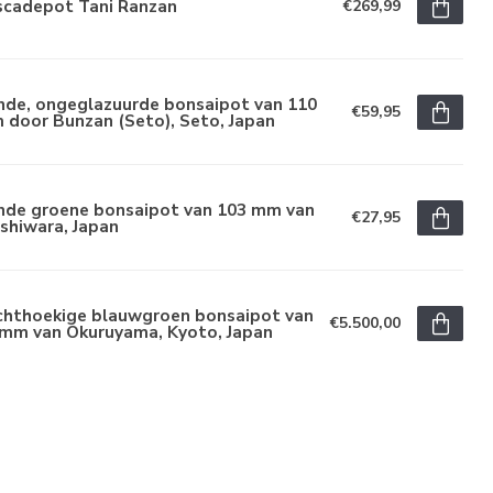
scadepot Tani Ranzan
€269,99
nde, ongeglazuurde bonsaipot van 110
€59,95
 door Bunzan (Seto), Seto, Japan
nde groene bonsaipot van 103 mm van
€27,95
shiwara, Japan
chthoekige blauwgroen bonsaipot van
€5.500,00
 mm van Okuruyama, Kyoto, Japan