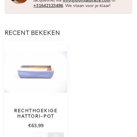
Jacqueline) via
info@bonsaiplaza.com
of
+31642123486
. We staan voor je klaar!
RECENT BEKEKEN
RECHTHOEKIGE
HATTORI-POT
€63,99