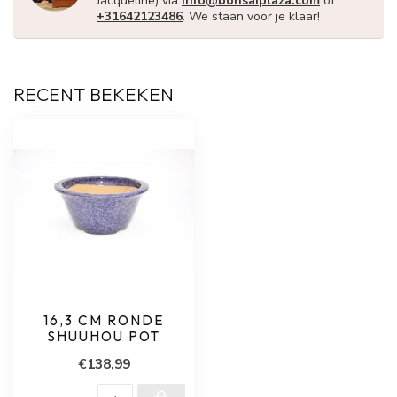
Jacqueline) via
info@bonsaiplaza.com
of
+31642123486
. We staan voor je klaar!
RECENT BEKEKEN
16,3 CM RONDE
SHUUHOU POT
€138,99