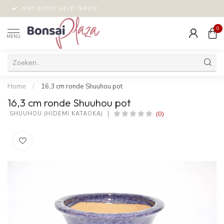
NIET GOED? GELD TERUG!
0
MENU
Home
/
16,3 cm ronde Shuuhou pot
16,3 cm ronde Shuuhou pot
(0)
 SHUUHOU (HIDEMI KATAOKA)