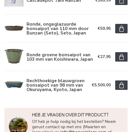
Cascadepot Tani Ranzan
€269,99
Ronde, ongeglazuurde
bonsaipot van 110 mm door
€59,95
Bunzan (Seto), Seto, Japan
Ronde groene bonsaipot van
€27,95
103 mm van Koishiwara, Japan
Rechthoekige blauwgroen
bonsaipot van 98 mm van
€5.500,00
Okuruyama, Kyoto, Japan
HEB JE VRAGEN OVER DIT PRODUCT?
Of heb je hulp nodig bij het bestellen? Neem
gerust contact op met ons (Maarten en