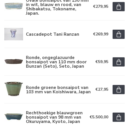
Ovale bonsaipot van 130 mm
in wit, blauw en rood, van
€279,95
Shibakatsu, Tokoname,
Japan.
Cascadepot Tani Ranzan
€269,99
Ronde, ongeglazuurde
bonsaipot van 110 mm door
€59,95
Bunzan (Seto), Seto, Japan
Ronde groene bonsaipot van
€27,95
103 mm van Koishiwara, Japan
Rechthoekige blauwgroen
bonsaipot van 98 mm van
€5.500,00
Okuruyama, Kyoto, Japan