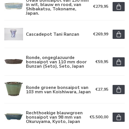
Ovale bonsaipot van 130 mm
in wit, blauw en rood, van
€279,95
Shibakatsu, Tokoname,
Japan.
Cascadepot Tani Ranzan
€269,99
Ronde, ongeglazuurde
bonsaipot van 110 mm door
€59,95
Bunzan (Seto), Seto, Japan
Ronde groene bonsaipot van
€27,95
103 mm van Koishiwara, Japan
Rechthoekige blauwgroen
bonsaipot van 98 mm van
€5.500,00
Okuruyama, Kyoto, Japan