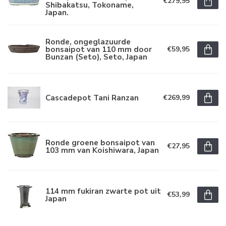
€279,95
Shibakatsu, Tokoname,
Japan.
Ronde, ongeglazuurde
bonsaipot van 110 mm door
€59,95
Bunzan (Seto), Seto, Japan
Cascadepot Tani Ranzan
€269,99
Ronde groene bonsaipot van
€27,95
103 mm van Koishiwara, Japan
114 mm fukiran zwarte pot uit
€53,99
Japan