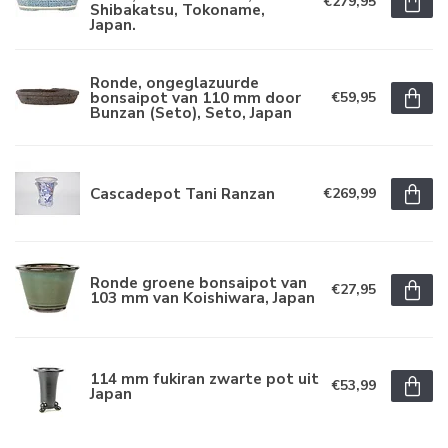
€279,95
Shibakatsu, Tokoname,
Japan.
Ronde, ongeglazuurde
bonsaipot van 110 mm door
€59,95
Bunzan (Seto), Seto, Japan
Cascadepot Tani Ranzan
€269,99
Ronde groene bonsaipot van
€27,95
103 mm van Koishiwara, Japan
114 mm fukiran zwarte pot uit
€53,99
Japan