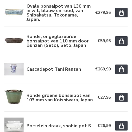
Ovale bonsaipot van 130 mm
in wit, blauw en rood, van
€279,95
Shibakatsu, Tokoname,
Japan.
Ronde, ongeglazuurde
bonsaipot van 110 mm door
€59,95
Bunzan (Seto), Seto, Japan
Cascadepot Tani Ranzan
€269,99
Ronde groene bonsaipot van
€27,95
103 mm van Koishiwara, Japan
Porselein draak, shohin pot S
€26,99