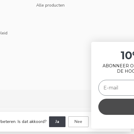
Alle producten
eleid
10% KORTING
ABONNEER OP ONZE NIEUWSBRIEF EN BLIJF OP
DE HOOGTE VAN ACTIES EN NIEUWS.
ABONNEER
rbeteren. Is dat akkoord?
Ja
Nee
Meer over cookies »