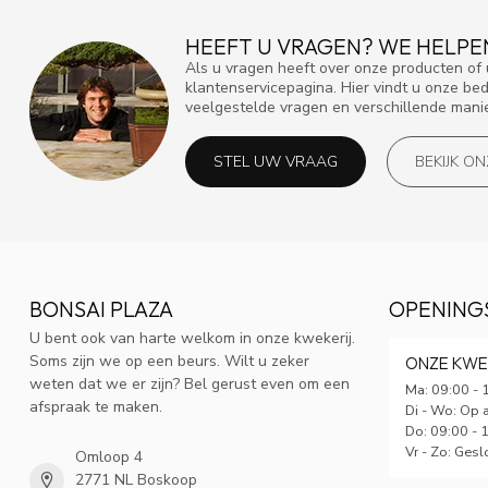
HEEFT U VRAGEN? WE HELPE
Als u vragen heeft over onze producten o
klantenservicepagina. Hier vindt u onze be
veelgestelde vragen en verschillende mani
STEL UW VRAAG
BEKIJK O
BONSAI PLAZA
OPENING
U bent ook van harte welkom in onze kwekerij.
Soms zijn we op een beurs. Wilt u zeker
ONZE KWE
weten dat we er zijn? Bel gerust even om een
Ma: 09:00 - 
afspraak te maken.
Di - Wo: Op 
Do: 09:00 - 
Vr - Zo: Gesl
Omloop 4
2771 NL Boskoop