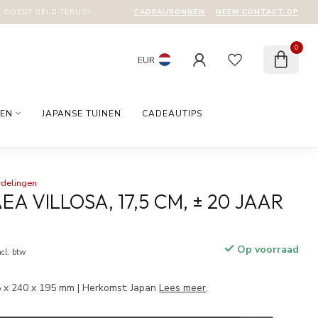
CADEAUBONNEN
NEEM CONTACT OP
T GOED? GELD TERUG!
0
EUR
EN
JAPANSE TUINEN
CADEAUTIPS
rdelingen
A VILLOSA, 17,5 CM, ± 20 JAAR
Op voorraad
ncl. btw
75 x 240 x 195 mm | Herkomst: Japan
Lees meer
.