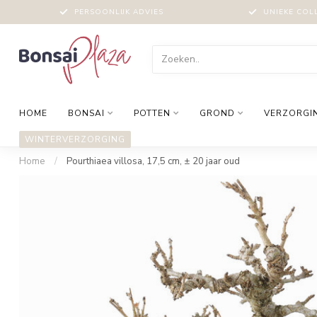
PERSOONLIJK ADVIES
UNIEKE COL
HOME
BONSAI
POTTEN
GROND
VERZORGI
WINTERVERZORGING
Home
/
Pourthiaea villosa, 17,5 cm, ± 20 jaar oud