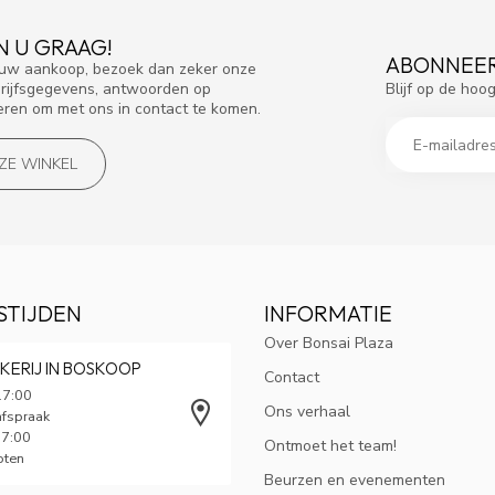
N U GRAAG!
ABONNEER
f uw aankoop, bezoek dan zeker onze
Blijf op de hoo
drijfsgegevens, antwoorden op
eren om met ons in contact te komen.
NZE WINKEL
STIJDEN
INFORMATIE
Over Bonsai Plaza
KERIJ IN BOSKOOP
Contact
17:00
Ons verhaal
afspraak
17:00
Ontmoet het team!
oten
Beurzen en evenementen