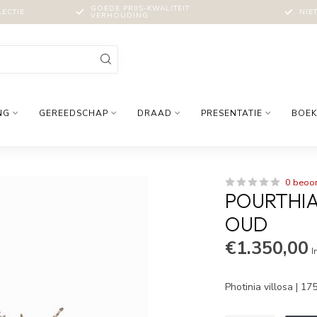
GOEDE PRIJS-KWALITEIT
LECTIE
NIE
VERHOUDING
NG
GEREEDSCHAP
DRAAD
PRESENTATIE
BOEK
0 beoo
POURTHIAE
OUD
€1.350,00
I
Photinia villosa | 1