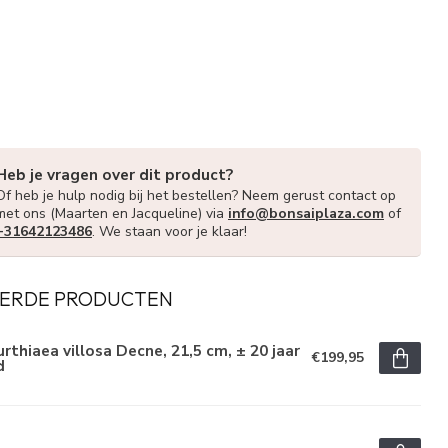
Heb je vragen over dit product?
Of heb je hulp nodig bij het bestellen? Neem gerust contact op
met ons (Maarten en Jacqueline) via
info@bonsaiplaza.com
of
+31642123486
. We staan voor je klaar!
ERDE PRODUCTEN
rthiaea villosa Decne, 21,5 cm, ± 20 jaar
€199,95
d